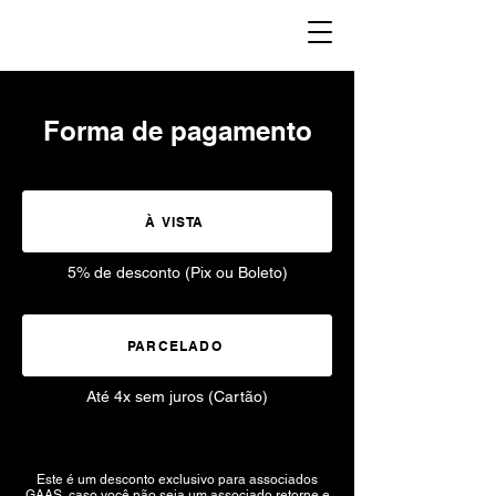
ÁREA DO ALUNO
Forma de pagamento
À VISTA
5% de desconto (Pix ou Boleto)
PARCELADO
Até 4x sem juros (Cartão)
Este é um desconto exclusivo para associados
GAAS, caso você não seja um associado retorne e